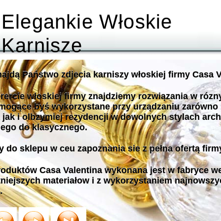
Elegankie Włoskie
Karnisze
najdą Państwo zdjecia karniszy włoskiej firmy Casa V
rercie włoskiej firmy znajdziemy rozwiązania w róz
ogące byś wykorzystane przy urządzaniu zarówno 
 jak i olbzymiej rezydencji w dowolnych stylach arc
ego do klasycznego.
 do sklepu w ceu zapoznania sie z pełna ofertą firm
roduktów Casa Valentina wykonana jest w fabryce w
tniejszych materiałow i z wykorzystaniem najnowsz
.