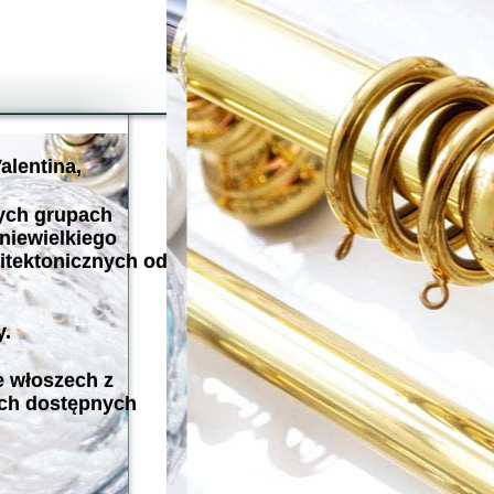
alentina,
nych grupach
niewielkiego
hitektonicznych od
y.
e włoszech z
ych dostępnych