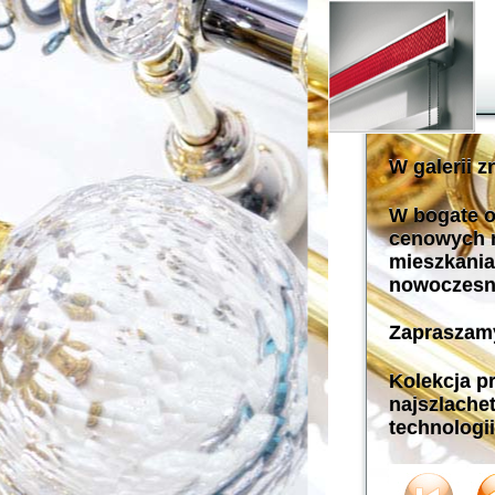
W galerii z
W bogate o
cenowych m
mieszkania
nowoczesn
Zapraszamy
Kolekcja p
najszlache
technologii